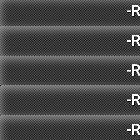
-
-
-
-
-