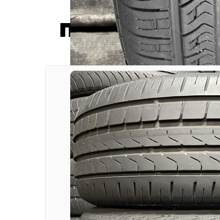
Популярные т
205/
Шины бу Kenda - Ka
195/65 R
1000 грн
В наличии: 1шт