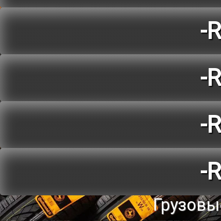
-
-
-
-
Грузовы