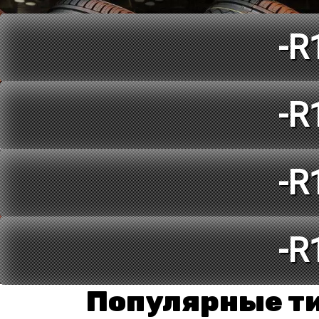
-R
-R
-R
-R
Популярные т