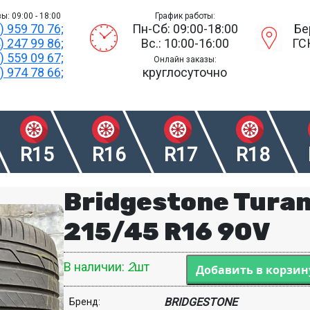
ы: 09:00 - 18:00
График работы:
) 959 70 76;
Пн-Сб: 09:00-18:00
Бе
) 247 99 86;
Вс.: 10:00-16:00
ГС
) 559 09 67;
Онлайн заказы:
) 974 78 66;
круглосуточно
R15
R16
R17
R18
Bridgestone Turan
215/45 R16 90V
В наличии:
2
шт
BRIDGESTONE
Бренд: