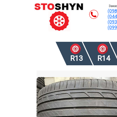
Заказ
(098
(044
(093
(099
R13
R14