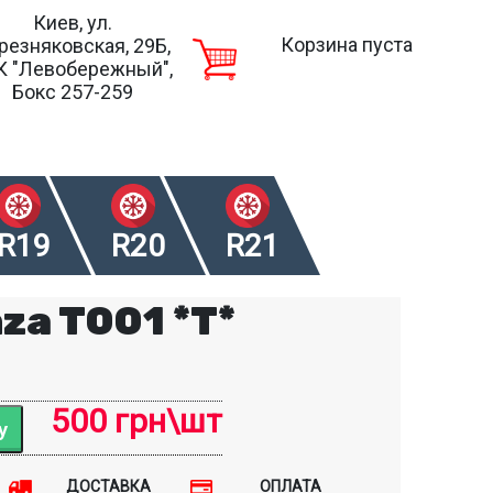
Киев, ул.
Корзина пуста
резняковская, 29Б,
К "Левобережный",
Бокс 257-259
R19
R20
R21
za T001 *T*
500 грн\шт
ДОСТАВКА
ОПЛАТА