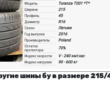
Turanza T001 *T*
Модель:
215
Ширина:
45
Профиль:
R16
Диаметр:
Летняя
Сезон:
2016
Год выпуска:
Poland
Производитель:
Остаток
70%
протектора:
V - 240 км\час
Индекс скорости:
90 - 600 кг
Индекс нагрузки:
ругие шины бу в размере 215/