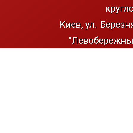
кругл
Киев, ул. Березн
"Левобережный