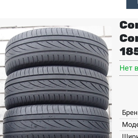
Co
Co
18
Нет 
Брен
Моде
Шири