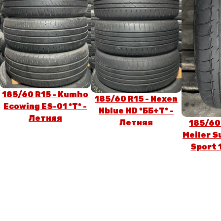
185/60 R15 - Kumho
185/60 R15 - Nexen
Ecowing ES-01 *T* -
Nblue HD *ББ+T* -
Летняя
Летняя
185/60 
Meiler 
Sport 