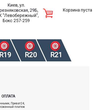
Киев, ул.
Корзина пуста
резняковская, 29Б,
К "Левобережный",
Бокс 257-259
R19
R20
R21
ОПЛАТА
чными, Приват24,
ложенный платеж