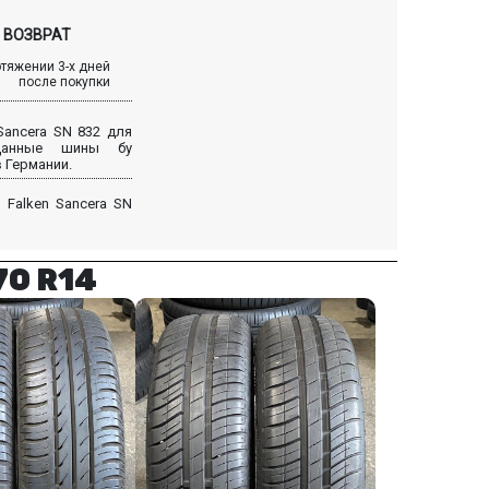
ВОЗВРАТ
отяжении 3-х дней
после покупки
Sancera SN 832 для
 Данные шины бу
 Германии.
 Falken Sancera SN
70 R14