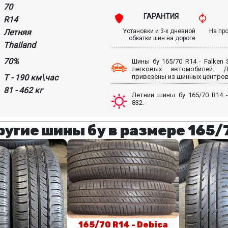
70
ГАРАНТИЯ
R14
Летняя
Установки и 3-х дневной
На пр
обкатки шин на дороге
Thailand
70%
Шины бу 165/70 R14 - Falken 
легковых автомобилей.
T - 190 км\час
привезены из шинных центров
81 - 462 кг
Летнии шины бу 165/70 R14 -
832.
ругие шины бу в размере 165/
165/70 R14 - Debica