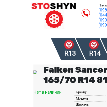
Заказ
(098
(044
(093
(099
R13
R14
Falken Sance
165/70 R14 8
Нет в наличии
Бренд:
Модель:
Ширина: