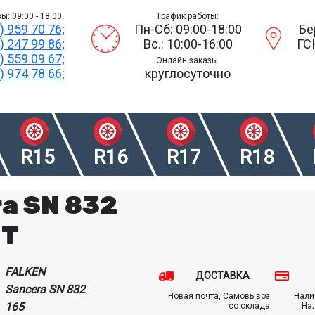
ы: 09:00 - 18:00
График работы:
) 959 70 76;
Пн-Сб: 09:00-18:00
Бе
) 247 99 86;
Вс.: 10:00-16:00
ГС
) 559 09 67;
Онлайн заказы:
) 974 78 66;
круглосуточно
R15
R16
R17
R18
ra SN 832
1T
FALKEN
ДОСТАВКА
Sancera SN 832
Новая почта, Самовывоз
Нали
165
со склада
На