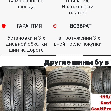
Самовывоз со
Приват24,
склада
Наложенный
платеж
ГАРАНТИЯ
ВОЗВРАТ
Установки и 3-х
На протяжении 3-х
дневной обкатки
дней после покупки
шин на дороге
Другие шины бу в
195/
Cont
ContiPr