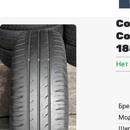
Co
Co
18
Нет
Бре
Мод
Шир