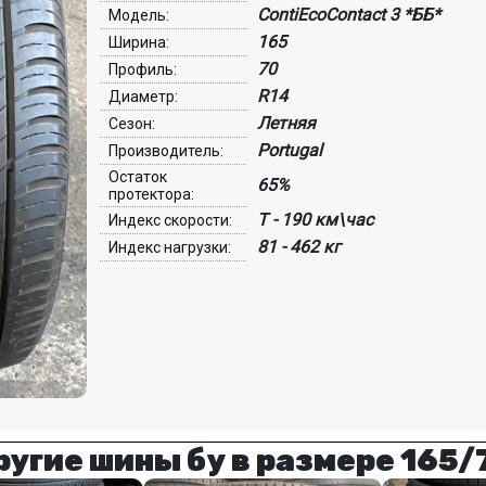
ContiEcoContact 3 *ББ*
Модель:
165
Ширина:
70
Профиль:
R14
Диаметр:
Летняя
Сезон:
Portugal
Производитель:
Остаток
65%
протектора:
T - 190 км\час
Индекс скорости:
81 - 462 кг
Индекс нагрузки:
ругие шины бу в размере 165/