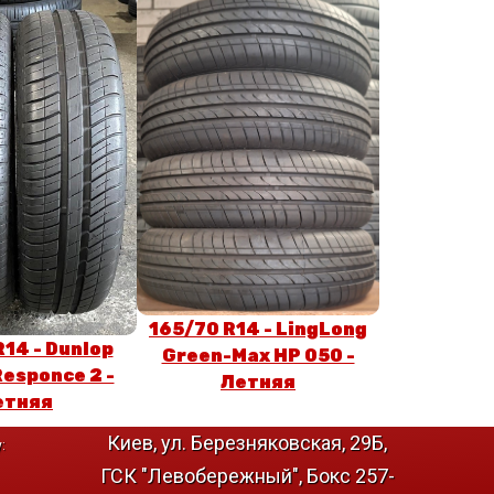
165/70 R14 - LingLong
R14 - Dunlop
Green-Max HP 050 -
esponce 2 -
Летняя
етняя
Киев, ул. Березняковская, 29Б,
:
ГСК "Левобережный", Бокс 257-