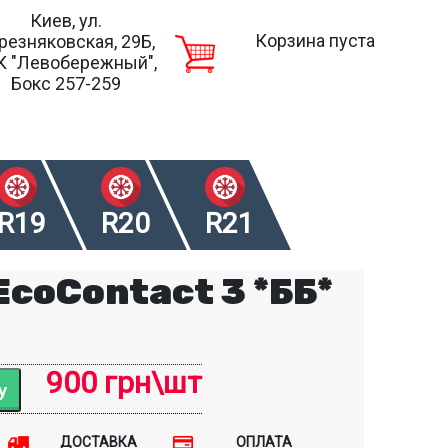
Киев, ул.
Корзина пуста
резняковская, 29Б,
К "Левобережный",
Бокс 257-259
R19
R20
R21
EcoContact 3 *ББ*
900 грн\шт
ДОСТАВКА
ОПЛАТА