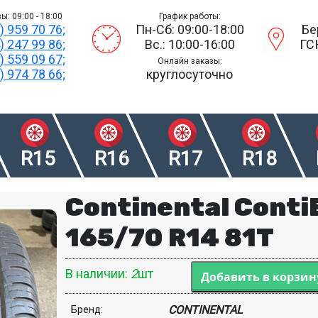
ы: 09:00 - 18:00
График работы:
) 959 70 76;
Пн-Сб: 09:00-18:00
Бе
) 247 99 86;
Вс.: 10:00-16:00
ГС
) 559 09 67;
Онлайн заказы:
) 974 78 66;
круглосуточно
R15
R16
R17
R18
Continental Conti
165/70 R14 81T
В наличии:
2
шт
CONTINENTAL
Бренд: