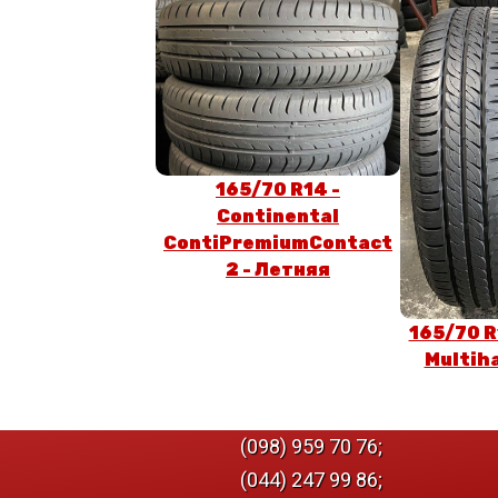
165/70 R14 -
Continental
ContiPremiumContact
2 - Летняя
165/70 R
Multih
(098) 959 70 76;
(044) 247 99 86;