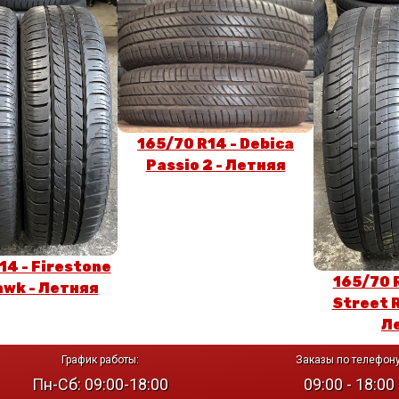
165/70 R14 - Debica
Passio 2 - Летняя
14 - Firestone
165/70 
awk - Летняя
Street R
Л
График работы:
Заказы по телефону
Пн-Сб: 09:00-18:00
09:00 - 18:00