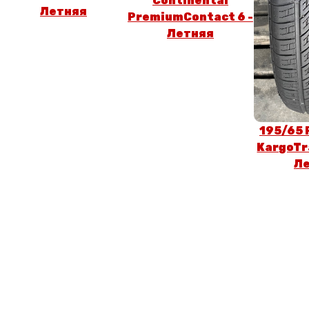
Continental
Летняя
PremiumContact 6 -
Летняя
195/65 
KargoTra
Л