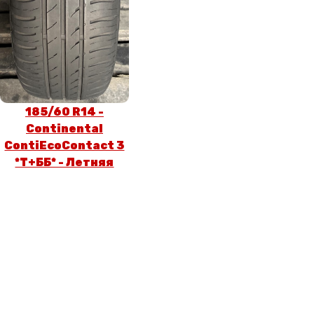
185/60 R14 -
Continental
ContiEcoContact 3
*T+ББ* - Летняя