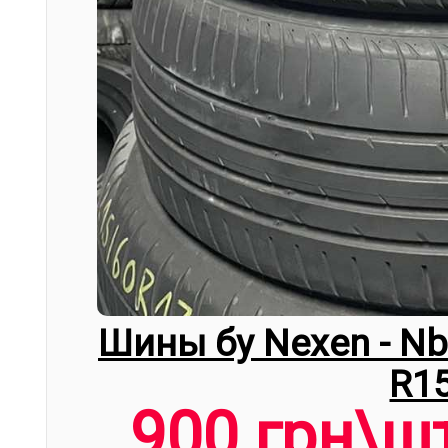
Шины бу Nexen - Nb
R1
900 грн\ш