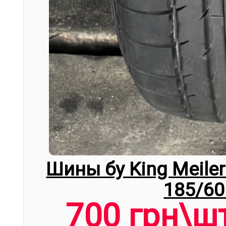
Шины бу King Meiler
185/60
700 грн\ш