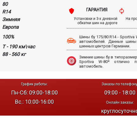
80
ГАРАНТИЯ
R14
Зимняя
Установки и 3-х дневной
На пр
обкатки шин на дороге
Европа
100%
Шины бу 175/80 R14 - Sportiva
автомобилей. Данные шины
T - 190 км\час
шинных центров Германии.
88 - 560 кг
Зимние шины бу в типоразмере
Sportiva W-80* отлично 
автомобиль.
График работы:
Заказы по телефону
Пн-Сб: 09:00-18:00
09:00 - 18:00
Вс.: 10:00-16:00
Онлайн заказы:
круглосуточн