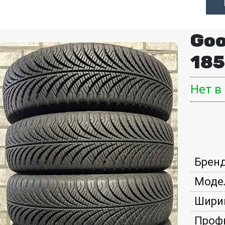
Goo
185
Нет в
Бренд
Моде
Шири
Проф