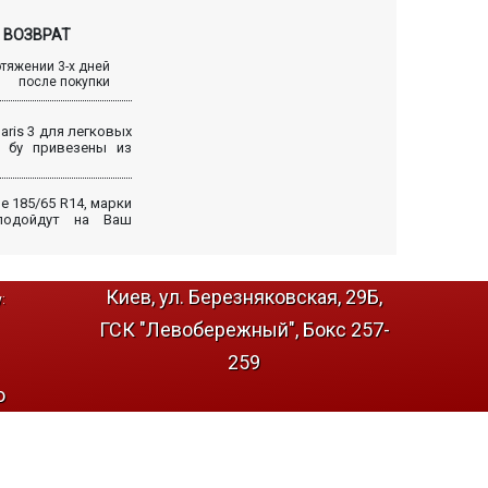
ВОЗВРАТ
отяжении 3-х дней
после покупки
laris 3 для легковых
 бу привезены из
 185/65 R14, марки
 подойдут на Ваш
Киев, ул. Березняковская, 29Б,
:
ГСК "Левобережный", Бокс 257-
259
о