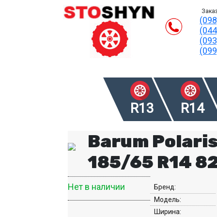
Заказ
(098
(044
(093
(099
R13
R14
Barum Polaris
185/65 R14 8
Нет в наличии
Бренд:
Модель:
Ширина: