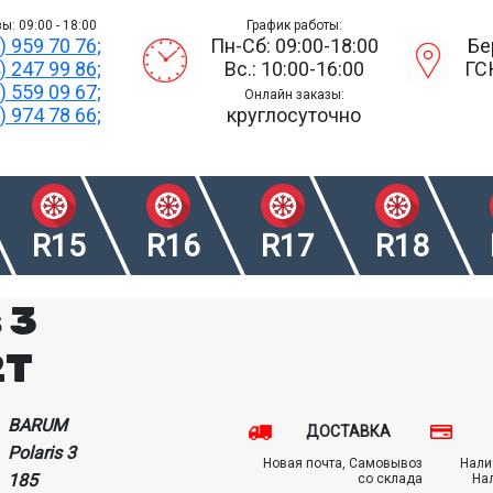
ы: 09:00 - 18:00
График работы:
) 959 70 76;
Пн-Сб: 09:00-18:00
Бе
) 247 99 86;
Вс.: 10:00-16:00
ГС
) 559 09 67;
Онлайн заказы:
) 974 78 66;
круглосуточно
R15
R16
R17
R18
 3
2T
BARUM
ДОСТАВКА
Polaris 3
Новая почта, Самовывоз
Нали
185
со склада
На