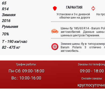
65
ГАРАНТИЯ
R14
Зимняя
Установки и 3-х дневной
На пр
обкатки шин на дороге
2016
Румыния
Шины бу 185/65 R14 - Barum Po
автомобилей. Данные шины
70%
шинных центров Германии.
T - 190 км\час
Зимние шины бу в типоразмере
82 - 475 кг
Barum Polaris 3 отлично
автомобиль.
График работы:
Заказы по телефону
Пн-Сб: 09:00-18:00
09:00 - 18:00
Вс.: 10:00-16:00
Онлайн заказы:
круглосуточн