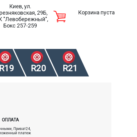
Киев, ул.
Корзина пуста
резняковская, 29Б,
К "Левобережный",
Бокс 257-259
R19
R20
R21
ОПЛАТА
чными, Приват24,
ложенный платеж