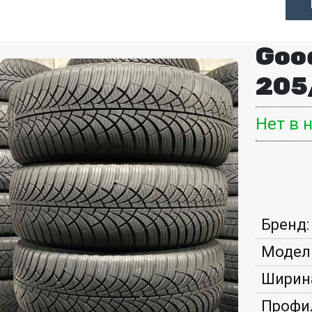
Good
205
Нет в 
Бренд:
Модел
Ширин
Профи