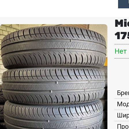
Mi
17
Нет
Бре
Мод
Шир
Про