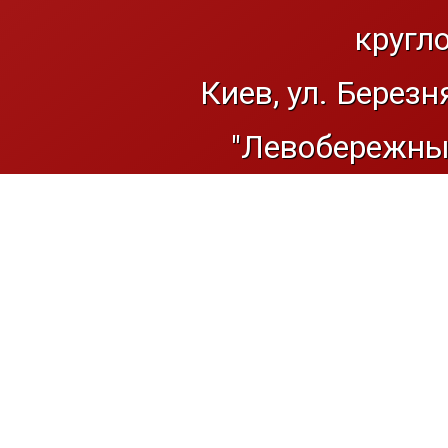
кругл
Киев, ул. Березн
"Левобережный