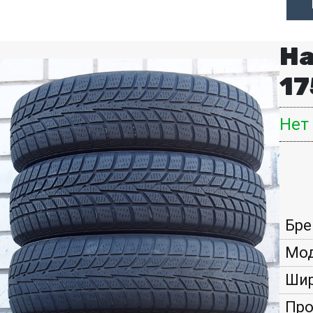
Ha
17
Нет
Бре
Мод
Шир
Про