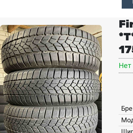
Fi
*T
17
Нет
Бре
Мод
Шир