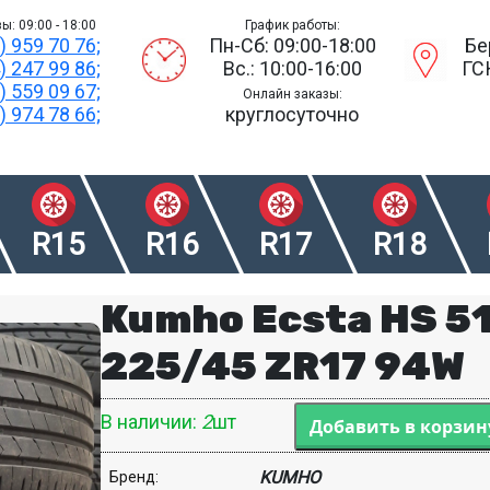
ы: 09:00 - 18:00
График работы:
) 959 70 76;
Пн-Сб: 09:00-18:00
Бе
) 247 99 86;
Вс.: 10:00-16:00
ГС
) 559 09 67;
Онлайн заказы:
) 974 78 66;
круглосуточно
R15
R16
R17
R18
Kumho Ecsta HS 5
225/45 ZR17 94W
В наличии:
2
шт
KUMHO
Бренд: