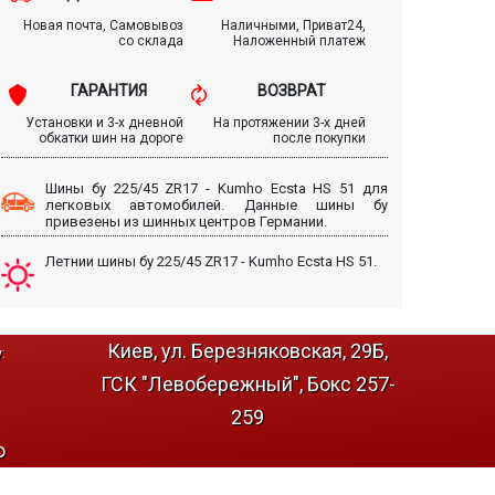
Новая почта, Самовывоз
Наличными, Приват24,
со склада
Наложенный платеж
ГАРАНТИЯ
ВОЗВРАТ
Установки и 3-х дневной
На протяжении 3-х дней
обкатки шин на дороге
после покупки
Шины бу 225/45 ZR17 - Kumho Ecsta HS 51 для
легковых автомобилей. Данные шины бу
привезены из шинных центров Германии.
Летнии шины бу 225/45 ZR17 - Kumho Ecsta HS 51.
Киев, ул. Березняковская, 29Б,
:
ГСК "Левобережный", Бокс 257-
259
о