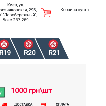
Киев, ул.
Корзина пуста
резняковская, 29Б,
К "Левобережный",
Бокс 257-259
R19
R20
R21
1
1000 грн\шт
ДОСТАВКА
ОПЛАТА