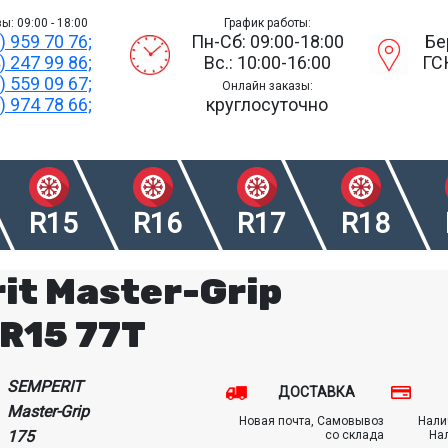
ы: 09:00 - 18:00
График работы:
) 959 70 76;
Пн-Сб: 09:00-18:00
Бе
) 247 99 86;
Вс.: 10:00-16:00
ГС
) 559 09 67;
Онлайн заказы:
) 974 78 66;
круглосуточно
R15
R16
R17
R18
it Master-Grip
 R15 77T
SEMPERIT
ДОСТАВКА
Master-Grip
Новая почта, Самовывоз
Нали
175
со склада
На