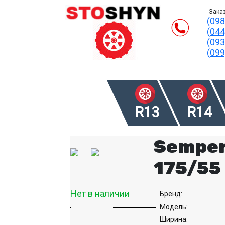
Заказ
(098
(044
(093
(099
R13
R14
Semper
175/55
Нет в наличии
Бренд:
Модель:
Ширина: