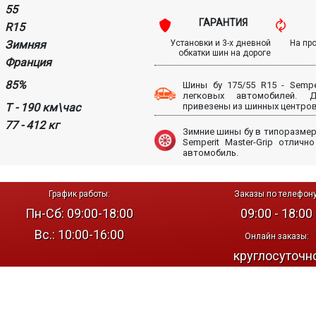
55
ГАРАНТИЯ
R15
Зимняя
Установки и 3-х дневной
На пр
обкатки шин на дороге
Франция
85%
Шины бу 175/55 R15 - Semper
легковых автомобилей.
T - 190 км\час
привезены из шинных центров
77 - 412 кг
Зимние шины бу в типоразмере
Semperit Master-Grip отлич
автомобиль.
График работы:
Заказы по телефону
Пн-Сб: 09:00-18:00
09:00 - 18:00
Вс.: 10:00-16:00
Онлайн заказы:
круглосуточн