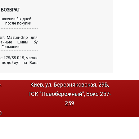
ВОЗВРАТ
отяжении 3-х дней
после покупки
it Master-Grip для
 Данные шины бу
 Германии.
 175/55 R15, марки
но подойдут на Ваш
Киев, ул. Березняковская, 29Б,
:
ГСК "Левобережный", Бокс 257-
259
о