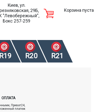
Киев, ул.
Корзина пуста
резняковская, 29Б,
К "Левобережный",
Бокс 257-259
R19
R20
R21
ОПЛАТА
чными, Приват24,
ложенный платеж