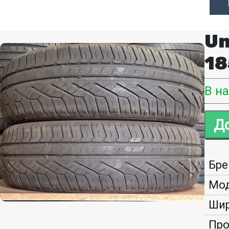
Un
18
В н
Бре
Мод
Шир
Про