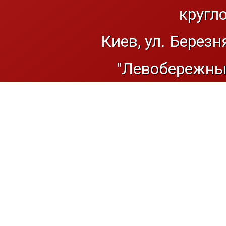
кругл
Киев, ул. Березн
"Левобережный