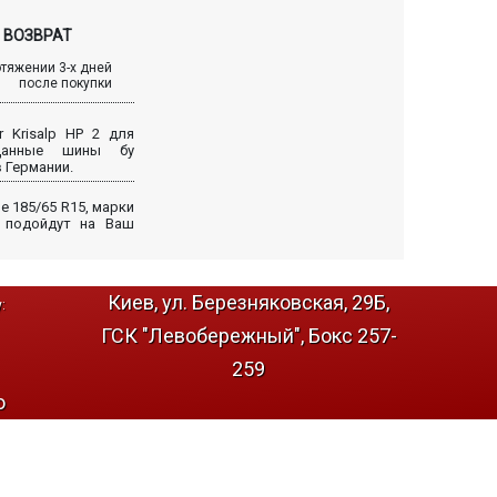
ВОЗВРАТ
отяжении 3-х дней
после покупки
r Krisalp HP 2 для
 Данные шины бу
 Германии.
 185/65 R15, марки
о подойдут на Ваш
Киев, ул. Березняковская, 29Б,
:
ГСК "Левобережный", Бокс 257-
259
о