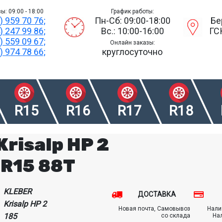
ы: 09:00 - 18:00
График работы:
) 959 70 76;
Пн-Сб: 09:00-18:00
Бе
) 247 99 86;
Вс.: 10:00-16:00
ГС
) 559 09 67;
Онлайн заказы:
) 974 78 66;
круглосуточно
R15
R16
R17
R18
Krisalp HP 2
 R15 88T
KLEBER
ДОСТАВКА
Krisalp HP 2
Новая почта, Самовывоз
Нали
185
со склада
На