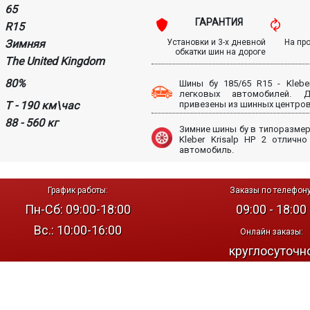
65
ГАРАНТИЯ
R15
Зимняя
Установки и 3-х дневной
На пр
обкатки шин на дороге
The United Kingdom
80%
Шины бу 185/65 R15 - Klebe
легковых автомобилей.
T - 190 км\час
привезены из шинных центров
88 - 560 кг
Зимние шины бу в типоразмере
Kleber Krisalp HP 2 отличн
автомобиль.
График работы:
Заказы по телефону
Пн-Сб: 09:00-18:00
09:00 - 18:00
Вс.: 10:00-16:00
Онлайн заказы:
круглосуточн