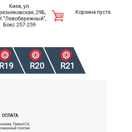
Киев, ул.
Корзина пуста
резняковская, 29Б,
К "Левобережный",
Бокс 257-259
R19
R20
R21
ОПЛАТА
чными, Приват24,
ложенный платеж