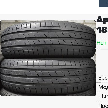
Ap
18
Нет
Бре
Мод
Шир
Про