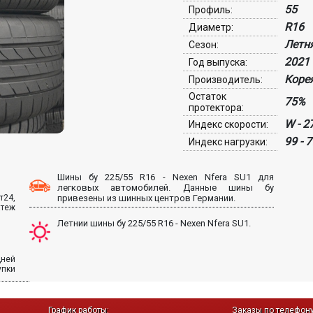
55
Профиль:
R16
Диаметр:
Летн
Сезон:
2021
Год выпуска:
Коре
Производитель:
Остаток
75%
протектора:
W - 2
Индекс скорости:
99 - 
Индекс нагрузки:
Шины бу 225/55 R16 - Nexen Nfera SU1 для
легковых автомобилей. Данные шины бу
т24,
привезены из шинных центров Германии.
атеж
Летнии шины бу 225/55 R16 - Nexen Nfera SU1.
дней
упки
График работы:
Заказы по телефону