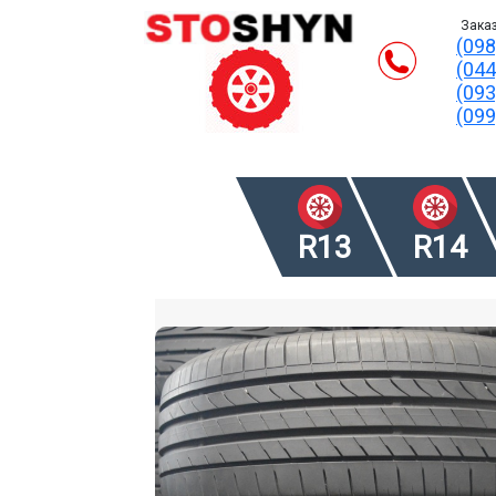
Заказ
(098
(044
(093
(099
R13
R14