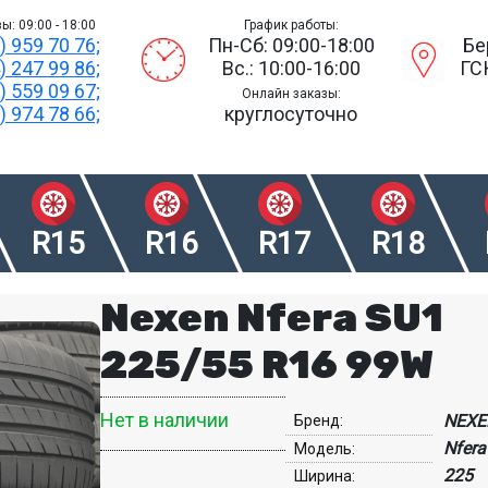
ы: 09:00 - 18:00
График работы:
) 959 70 76;
Пн-Сб: 09:00-18:00
Бе
) 247 99 86;
Вс.: 10:00-16:00
ГС
) 559 09 67;
Онлайн заказы:
) 974 78 66;
круглосуточно
R15
R16
R17
R18
Nexen Nfera SU1
225/55 R16 99W
Нет в наличии
NEXE
Бренд:
Nfera
Модель:
225
Ширина: