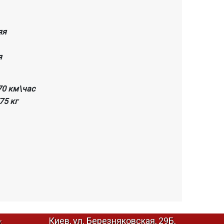
яя
я
70 км\час
775 кг
Киев, ул. Березняковская, 29Б,
: