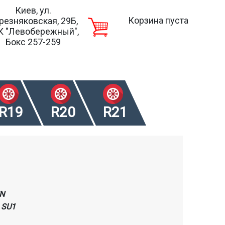
Киев, ул.
Корзина пуста
резняковская, 29Б,
К "Левобережный",
Бокс 257-259
R19
R20
R21
N
 SU1