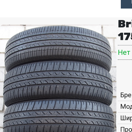
Br
17
Нет
Бре
Мод
Шир
Про