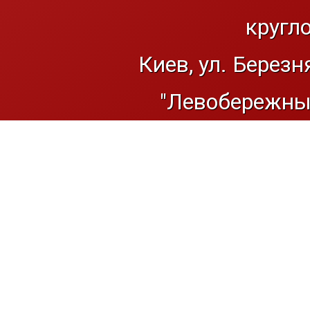
кругл
Киев, ул. Березн
"Левобережный