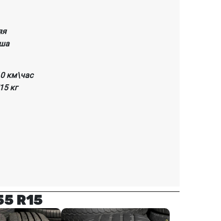
яя
ша
10 км\час
515 кг
55 R15