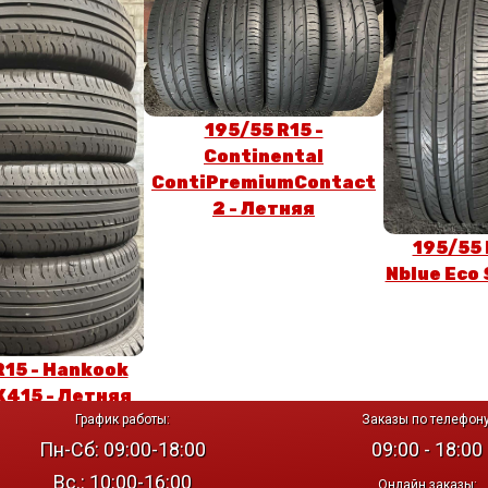
195/55 R15 -
Continental
ContiPremiumContact
2 - Летняя
195/55 
Nblue Eco 
R15 - Hankook
K415 - Летняя
График работы:
Заказы по телефону
Пн-Сб: 09:00-18:00
09:00 - 18:00
Вс.: 10:00-16:00
Онлайн заказы: