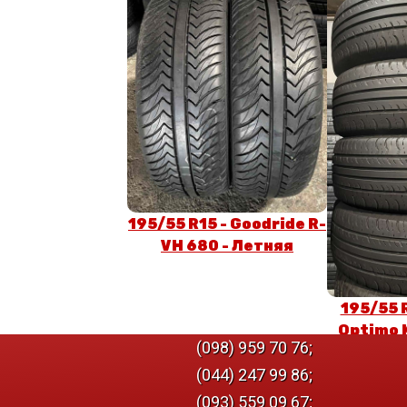
195/55 R15 - Goodride R-
VH 680 - Летняя
195/55 
Optimo 
(098) 959 70 76;
(044) 247 99 86;
(093) 559 09 67;