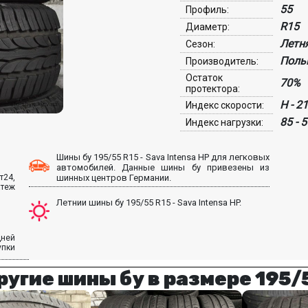
55
Профиль:
R15
Диаметр:
Летн
Сезон:
Поль
Производитель:
Остаток
70%
протектора:
H - 2
Индекс скорости:
85 - 
Индекс нагрузки:
Шины бу 195/55 R15 - Sava Intensa HP для легковых
автомобилей. Данные шины бу привезены из
т24,
шинных центров Германии.
атеж
Летнии шины бу 195/55 R15 - Sava Intensa HP.
дней
упки
ругие шины бу в размере 195/