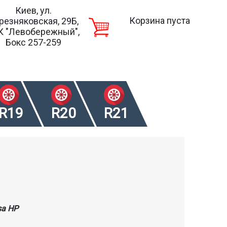
Киев, ул.
Корзина пуста
резняковская, 29Б,
К "Левобережный",
Бокс 257-259
R19
R20
R21
sa HP