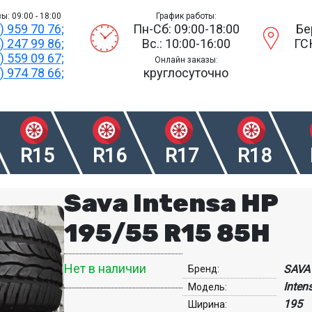
ы: 09:00 - 18:00
График работы:
) 959 70 76;
Пн-Сб: 09:00-18:00
Бе
) 247 99 86;
Вс.: 10:00-16:00
ГС
) 559 09 67;
Онлайн заказы:
) 974 78 66;
круглосуточно
R15
R16
R17
R18
Sava Intensa HP
195/55 R15 85H
Нет в наличии
SAVA
Бренд:
Inten
Модель:
195
Ширина: