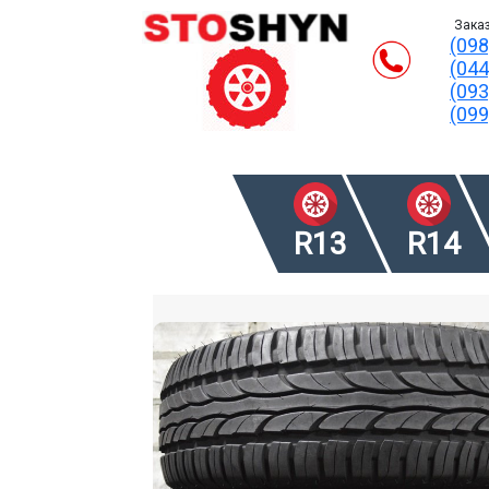
Заказ
(098
(044
(093
(099
R13
R14