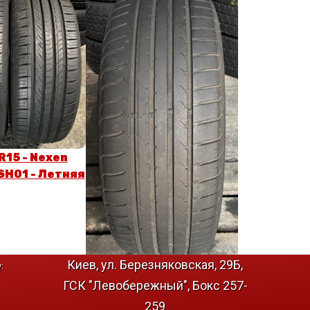
R15 - Nexen
SH01 - Летняя
Киев, ул. Березняковская, 29Б,
:
195/55 R15 - Goodyear
ГСК "Левобережный", Бокс 257-
Efficient Grip - Летняя
259