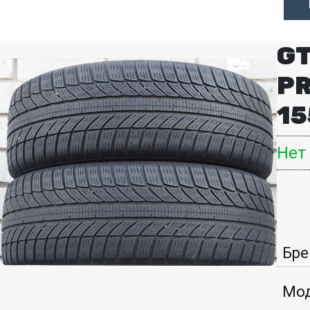
GT
P
15
Нет
Бре
Мод