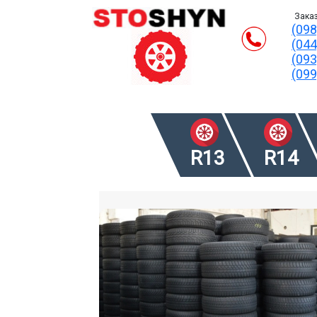
Заказ
(098
(044
(093
(099
R13
R14