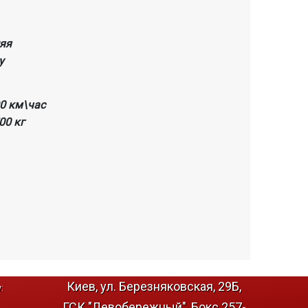
яя
y
90 км\час
500 кг
Киев, ул. Березняковская, 29Б,
:
ГСК "Левобережный", Бокс 257-