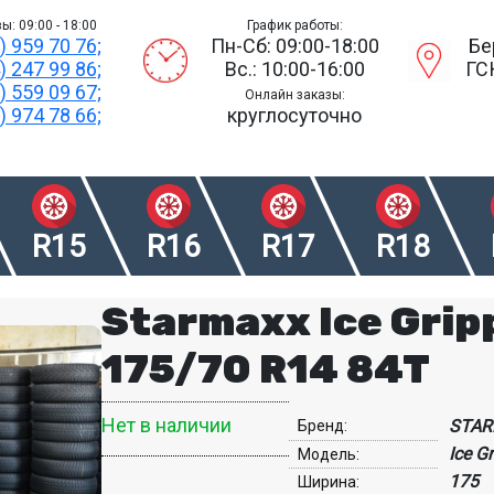
ы: 09:00 - 18:00
График работы:
) 959 70 76;
Пн-Сб: 09:00-18:00
Бе
) 247 99 86;
Вс.: 10:00-16:00
ГС
) 559 09 67;
Онлайн заказы:
) 974 78 66;
круглосуточно
R15
R16
R17
R18
Starmaxx Ice Grip
175/70 R14 84T
Нет в наличии
STA
Бренд:
Ice G
Модель:
175
Ширина: