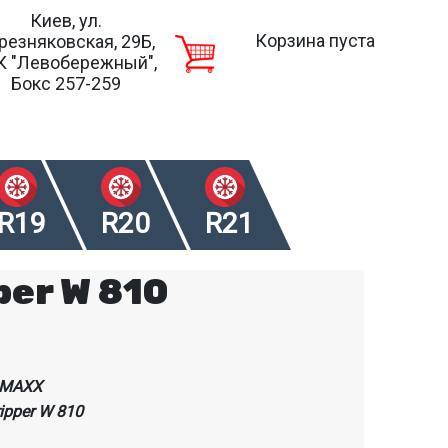
Киев, ул.
Корзина пуста
резняковская, 29Б,
К "Левобережный",
Бокс 257-259
R19
R20
R21
per W 810
RMAXX
ripper W 810