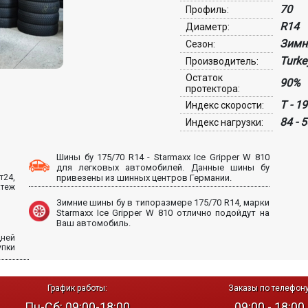
70
Профиль:
R14
Диаметр:
Зимн
Сезон:
Turke
Производитель:
Остаток
90%
протектора:
T - 1
Индекс скорости:
84 - 
Индекс нагрузки:
Шины бу 175/70 R14 - Starmaxx Ice Gripper W 810
для легковых автомобилей. Данные шины бу
т24,
привезены из шинных центров Германии.
атеж
Зимние шины бу в типоразмере 175/70 R14, марки
Starmaxx Ice Gripper W 810 отлично подойдут на
Ваш автомобиль.
дней
упки
График работы:
Заказы по телефону
Пн-Сб: 09:00-18:00
09:00 - 18:00