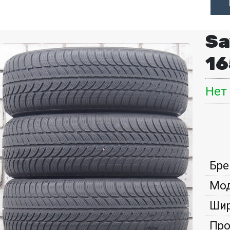
Sa
16
Нет
Бре
Мод
Шир
Про