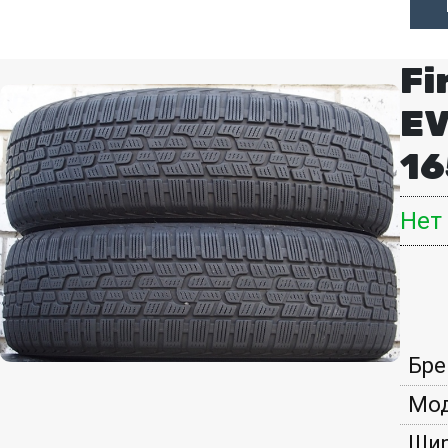
Fi
E
16
Нет
Бре
Мод
Шир