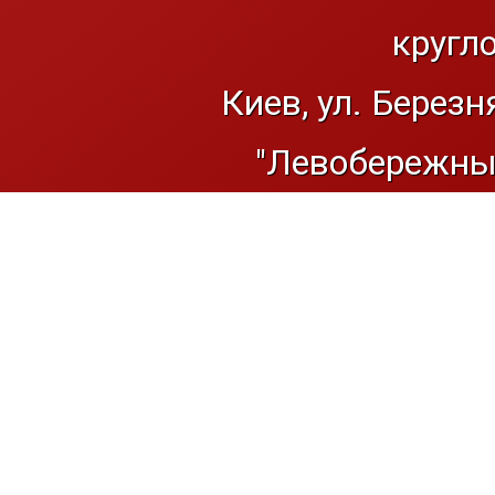
кругл
Киев, ул. Березн
"Левобережный