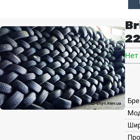
Br
22
Нет
Бре
Мод
Шир
Про