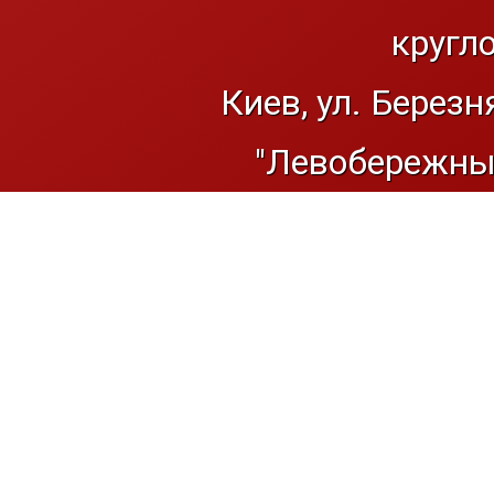
кругл
Киев, ул. Березн
"Левобережный