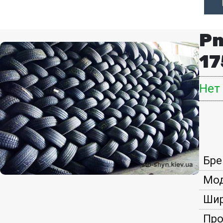
Pn
17
Нет
Бре
Мод
Шир
Про