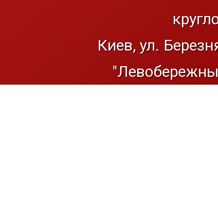
кругл
Киев, ул. Березн
"Левобережный