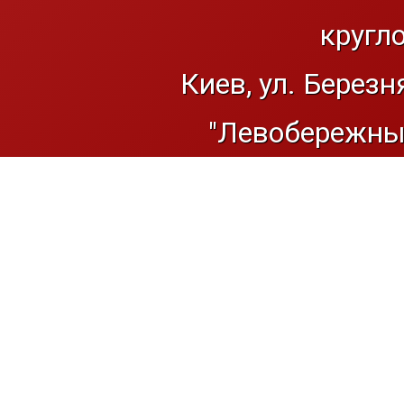
кругл
Киев, ул. Березн
"Левобережный