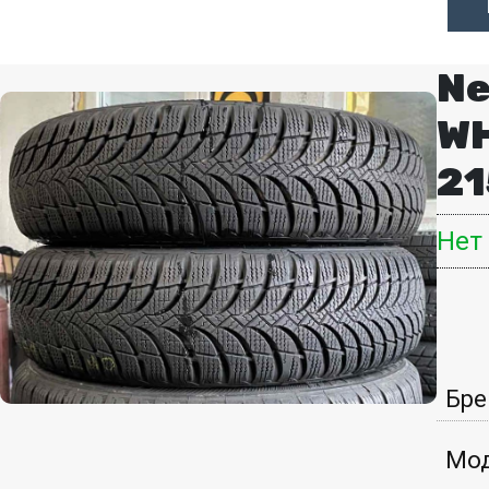
Ne
WH
21
Нет
Бре
Мод