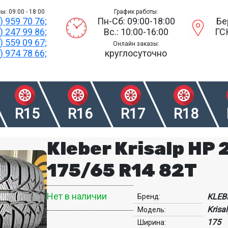
ы: 09:00 - 18:00
График работы:
) 959 70 76;
Пн-Сб: 09:00-18:00
Бе
) 247 99 86;
Вс.: 10:00-16:00
ГС
) 559 09 67;
Онлайн заказы:
) 974 78 66;
круглосуточно
R15
R16
R17
R18
Kleber Krisalp HP 
175/65 R14 82T
Нет в наличии
KLEB
Бренд:
Krisa
Модель:
175
Ширина: