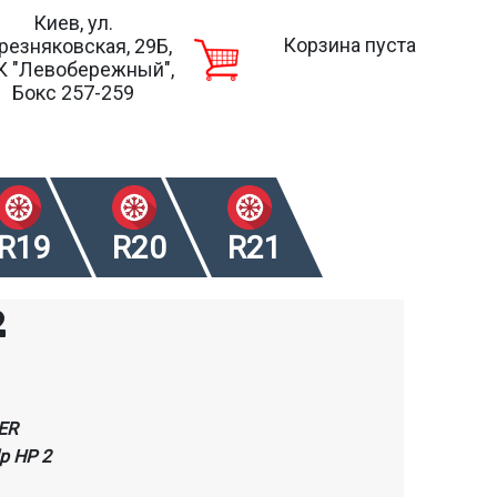
Киев, ул.
Корзина пуста
резняковская, 29Б,
К "Левобережный",
Бокс 257-259
R19
R20
R21
2
ER
lp HP 2