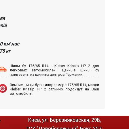
яя
nia
90 км\час
475 кг
Шины бу 175/65 R14 - Kleber Krisalp HP 2 для
легковых автомобилей. Данные шины бу
привезены из шинных центров Германии.
Зимние шины бу в типоразмере 175/65 R14, марки
Kleber Krisalp HP 2 отлично подойдут на Ваш
автомобиль.
Киев, ул. Березняковская, 29Б,
:
ГСК "Левобережный", Бокс 257-