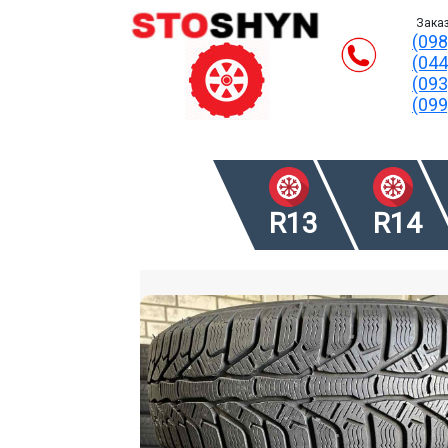
Заказ
(098
(044
(093
(099
R13
R14