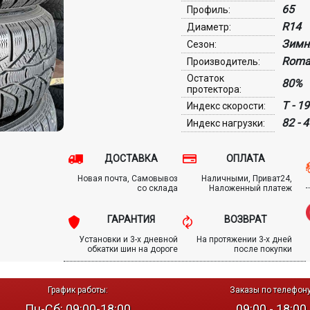
65
Профиль:
R14
Диаметр:
Зимн
Сезон:
Roma
Производитель:
Остаток
80%
протектора:
T - 1
Индекс скорости:
82 - 
Индекс нагрузки:
ДОСТАВКА
ОПЛАТА
Новая почта, Самовывоз
Наличными, Приват24,
со склада
Наложенный платеж
ГАРАНТИЯ
ВОЗВРАТ
Установки и 3-х дневной
На протяжении 3-х дней
обкатки шин на дороге
после покупки
График работы:
Заказы по телефону
Пн-Сб: 09:00-18:00
09:00 - 18:00