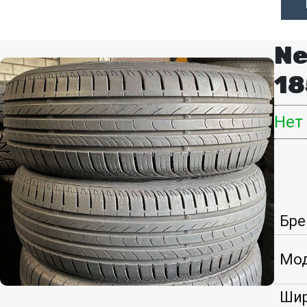
Ne
18
Нет
Бре
Мод
Шир