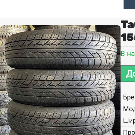
Ta
15
В н
Бре
Мод
Шир
Про