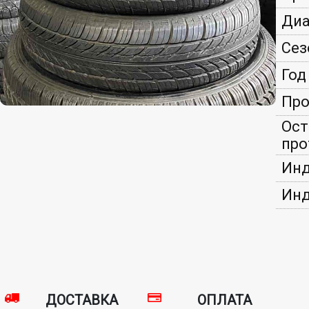
Диа
Сез
Год
Про
Ост
про
Инд
Инд
ДОСТАВКА
ОПЛАТА