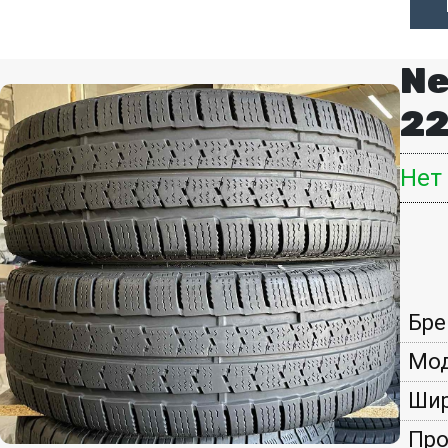
Ne
22
Нет
Бре
Мод
Шир
Про