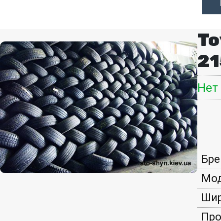
To
21
Нет
Бре
Мод
Шир
Про