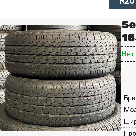
R20
Se
18
Нет
Бре
Мод
Шир
Про