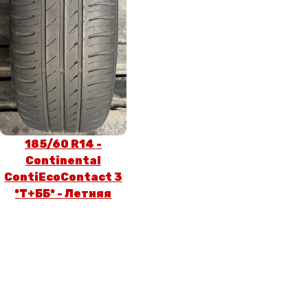
185/60 R14 -
Continental
ContiEcoContact 3
*T+ББ* - Летняя