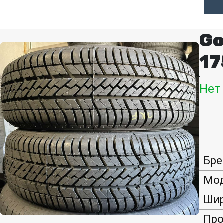
Go
17
Нет
Бре
Мод
Шир
Про