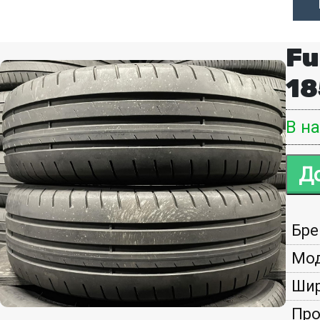
Fu
18
В н
Бре
Мод
Шир
Про