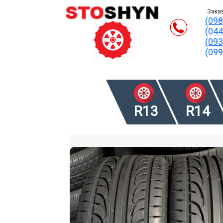
Заказ
(098
(044
(093
(099
R13
R14