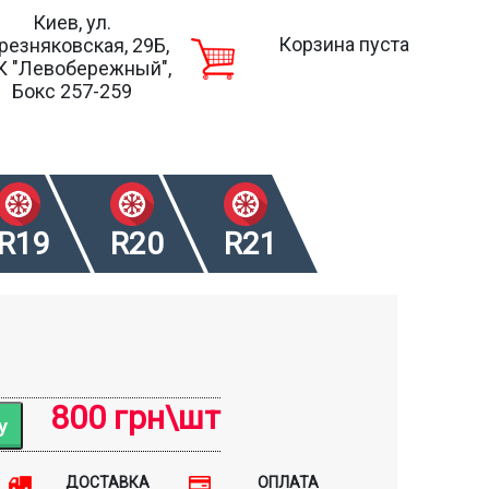
Киев, ул.
Корзина пуста
резняковская, 29Б,
К "Левобережный",
Бокс 257-259
R19
R20
R21
800 грн\шт
ДОСТАВКА
ОПЛАТА