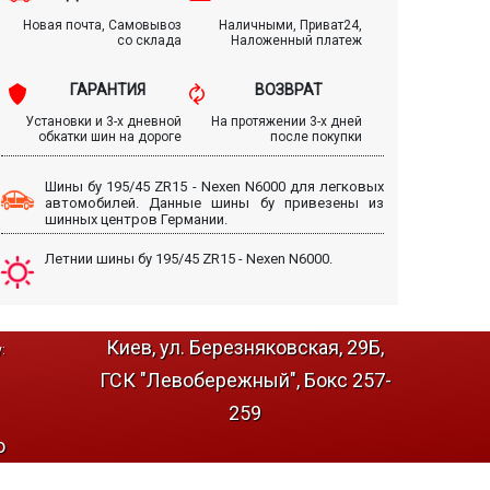
Новая почта, Самовывоз
Наличными, Приват24,
со склада
Наложенный платеж
ГАРАНТИЯ
ВОЗВРАТ
Установки и 3-х дневной
На протяжении 3-х дней
обкатки шин на дороге
после покупки
Шины бу 195/45 ZR15 - Nexen N6000 для легковых
автомобилей. Данные шины бу привезены из
шинных центров Германии.
Летнии шины бу 195/45 ZR15 - Nexen N6000.
Киев, ул. Березняковская, 29Б,
:
ГСК "Левобережный", Бокс 257-
259
о