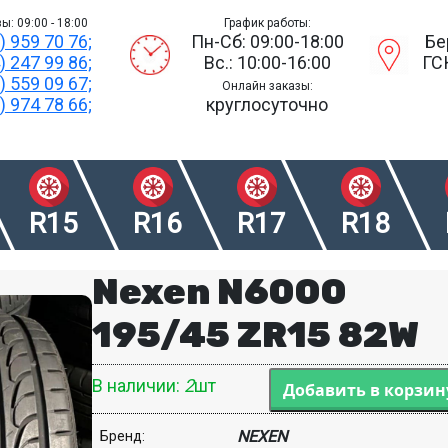
ы: 09:00 - 18:00
График работы:
) 959 70 76;
Пн-Сб: 09:00-18:00
Бе
) 247 99 86;
Вс.: 10:00-16:00
ГС
) 559 09 67;
Онлайн заказы:
) 974 78 66;
круглосуточно
R15
R16
R17
R18
Nexen N6000
195/45 ZR15 82W
В наличии:
2
шт
NEXEN
Бренд: