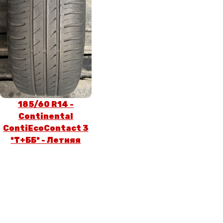
185/60 R14 -
Continental
ContiEcoContact 3
*T+ББ* - Летняя