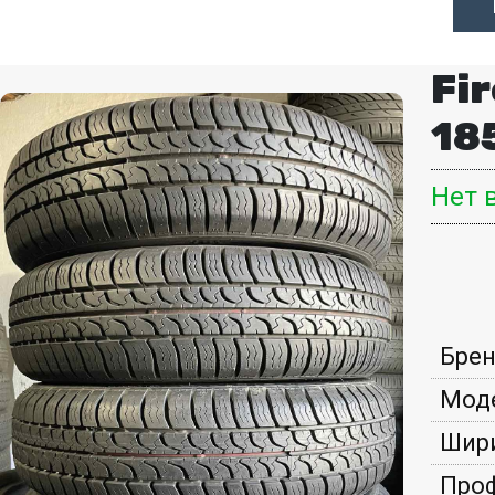
Fi
18
Нет 
Брен
Моде
Шири
Проф