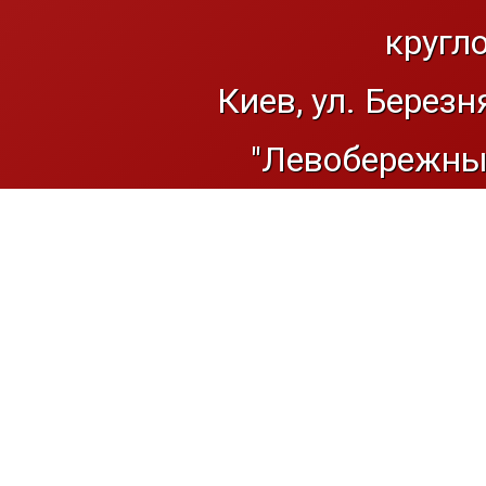
кругл
Киев, ул. Березн
"Левобережный