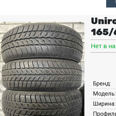
Uniro
165/
Нет в н
Бренд:
Модель:
Ширина:
Профиль