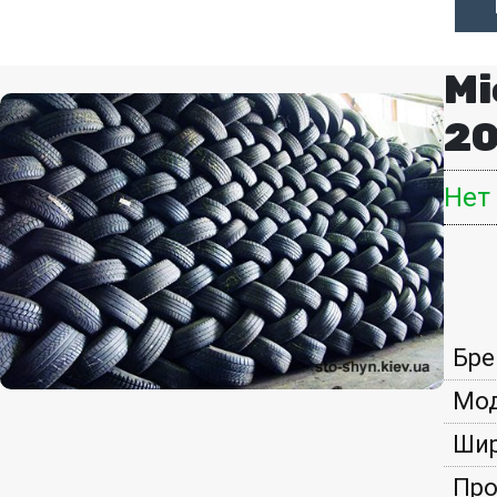
Mi
20
Нет
Бре
Мод
Шир
Про