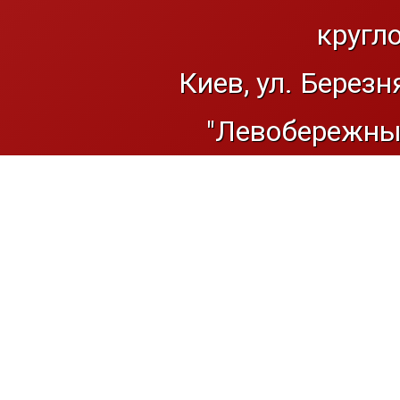
кругл
Киев, ул. Березн
"Левобережный