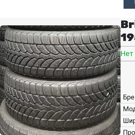
Br
19
Нет
Бре
Мод
Шир
Про